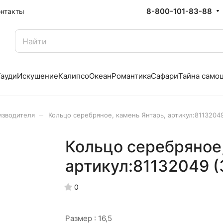
8-800-101-83-88
онтакты
Гауди
Искушение
Калипсо
Океан
Романтика
Сафари
Тайна само
–
изводителя
Кольцо серебряное, камень Янтарь, артикул:8113204
Кольцо серебряное,
артикул:81132049 (3
0
Размер :
16,5