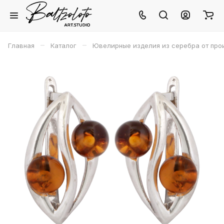
–
–
Главная
Каталог
Ювелирные изделия из серебра от про